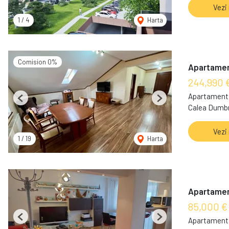
Vezi
1
/
4
Harta
Comision 0%
Apartament
244,990 
Apartament 
Previous
Next
Calea Dumbra
Vezi
1
/
19
Harta
Apartamen
85,000 €
Apartament 
Previous
Next