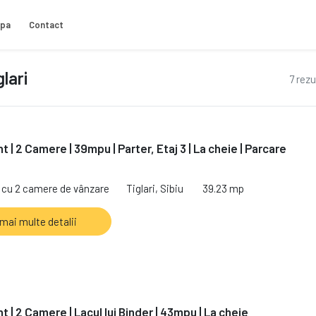
ipa
Contact
lari
7 rezu
| 2 Camere | 39mpu | Parter, Etaj 3 | La cheie | Parcare
cu 2 camere de vânzare
Tiglari, Sibiu
39.23 mp
 mai multe detalii
 | 2 Camere | Lacul lui Binder | 43mpu | La cheie