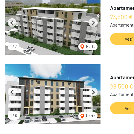
Apartament
73,500 €
Apartament 
Previous
Next
Vezi
1
/
7
Harta
Apartament 
68,500 €
Apartament 
Previous
Next
Vezi
1
/
6
Harta