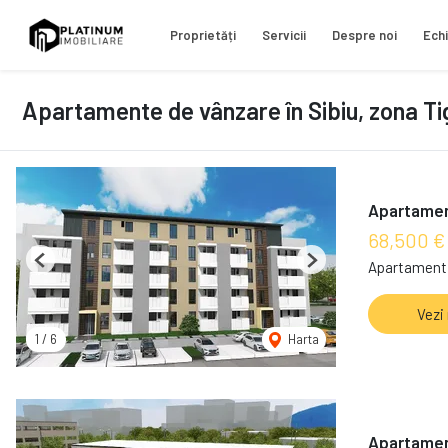
Proprietăți
Servicii
Despre noi
Ech
Apartamente de vânzare în Sibiu, zona Tig
Apartament 
68,500 €
Apartament 
Previous
Next
Vezi
1
/
6
Harta
Apartament