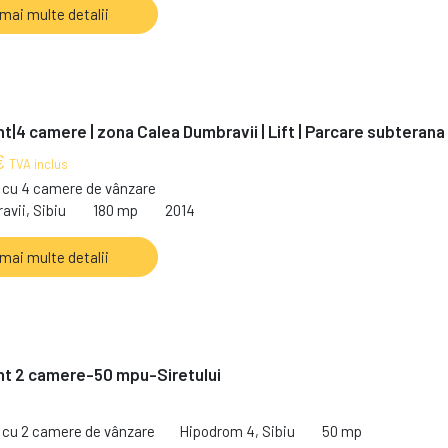
 mai multe detalii
|4 camere | zona Calea Dumbravii | Lift | Parcare subterana
€
TVA inclus
cu 4 camere de vânzare
vii, Sibiu
180 mp
2014
 mai multe detalii
t 2 camere-50 mpu-Siretului
cu 2 camere de vânzare
Hipodrom 4, Sibiu
50 mp