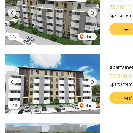
73,500 €
Apartament 
Previous
Next
Vezi
1
/
7
Harta
Apartament 
68,500 €
Apartament 
Previous
Next
Vezi
1
/
6
Harta