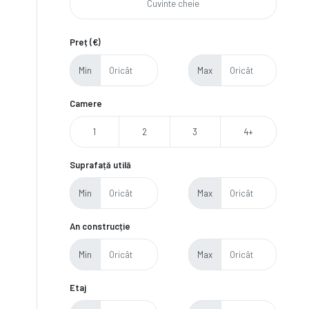
Preț (€)
Min
Max
Camere
1
2
3
4+
Suprafață utilă
Min
Max
An construcție
Min
Max
Etaj