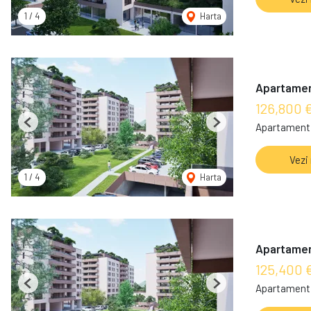
1
/
4
Harta
Apartament
126,800 
Apartament 
Previous
Next
Vezi
1
/
4
Harta
Apartament
125,400 
Apartament 
Previous
Next