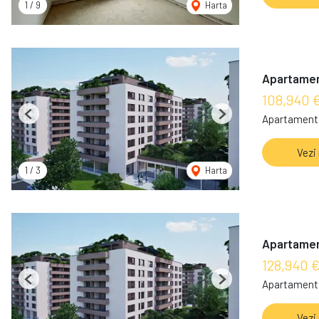
1
/
9
Harta
Apartament
108,940 
Apartament 
Previous
Next
Vezi
1
/
3
Harta
Apartament
128,940 
Apartament 
Previous
Next
Vezi