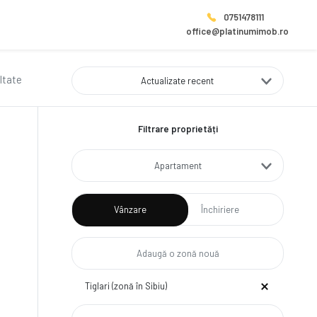
0751478111
office@platinumimob.ro
ltate
Actualizate recent
Filtrare proprietăți
Apartament
Vânzare
Închiriere
Tiglari (zonă în Sibiu)