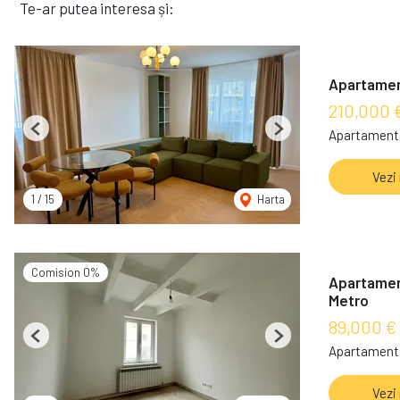
Te-ar putea interesa și:
Apartamen
210,000 
Apartament 
Previous
Next
Vezi
1
/
15
Harta
Comision 0%
Apartamen
Metro
89,000 €
Previous
Next
Apartament 
Vezi