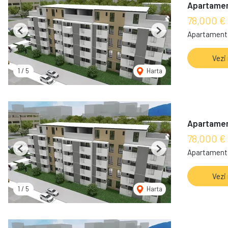
Apartament 
78,000 €
Apartament 
Previous
Next
Vezi
1
/
5
Harta
Apartament 
78,000 €
Apartament 
Previous
Next
Vezi
1
/
5
Harta