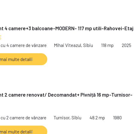
t 4 camere+3 balcoane-MODERN- 117 mp utili-Rahovei-Etaj
€
cu 4 camere de vânzare
Mihai Viteazul, Sibiu
118 mp
2025
 mai multe detalii
t 2 camere renovat/ Decomandat+ Pivniță 16 mp-Turnisor-
cu 2 camere de vânzare
Turnisor, Sibiu
48.2 mp
1980
 mai multe detalii