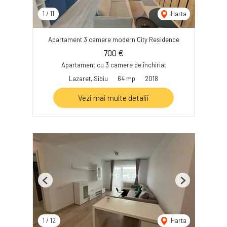
1
/
11
Harta
Apartament 3 camere modern City Residence
700 €
Apartament cu 3 camere de închiriat
Lazaret, Sibiu
64 mp
2018
Vezi mai multe detalii
Previous
Next
1
/
12
Harta