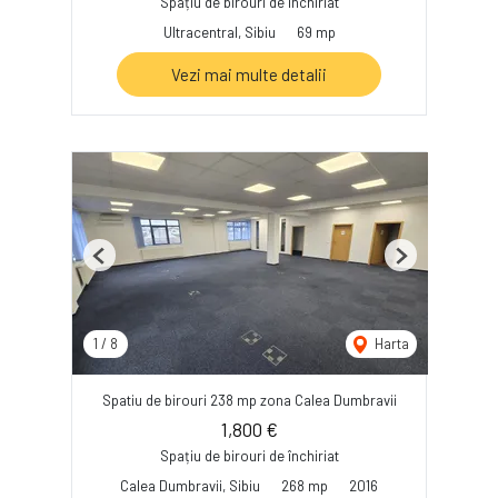
Spațiu de birouri de închiriat
Ultracentral, Sibiu
69 mp
Vezi mai multe detalii
Previous
Next
1
/
8
Harta
Spatiu de birouri 238 mp zona Calea Dumbravii
1,800 €
Spațiu de birouri de închiriat
Calea Dumbravii, Sibiu
268 mp
2016