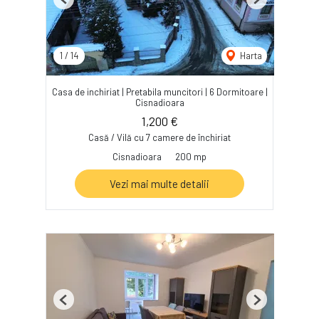
Previous
Next
1
/
14
Harta
Casa de inchiriat | Pretabila muncitori | 6 Dormitoare |
Cisnadioara
1,200 €
Casă / Vilă cu 7 camere de închiriat
Cisnadioara
200 mp
Vezi mai multe detalii
Previous
Next