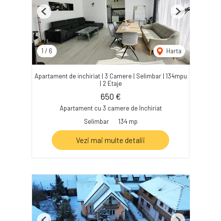
Previous
Next
1
/
6
Harta
Apartament de inchiriat | 3 Camere | Selimbar | 134mpu
| 2 Etaje
650 €
Apartament cu 3 camere de închiriat
Selimbar
134 mp
Vezi mai multe detalii