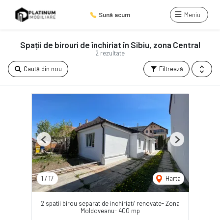
Sună acum
Meniu
Spații de birouri de închiriat în Sibiu, zona Central
2 rezultate
Caută din nou
Filtrează
Previous
Next
1
/
17
Harta
2 spatii birou separat de inchiriat/ renovate- Zona
Moldoveanu- 400 mp