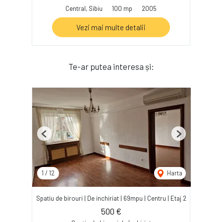
Central, Sibiu
100 mp
2005
Vezi mai multe detalii
Te-ar putea interesa și:
Previous
Next
1
/
12
Harta
Spatiu de birouri | De inchiriat | 69mpu | Centru | Etaj 2
500 €