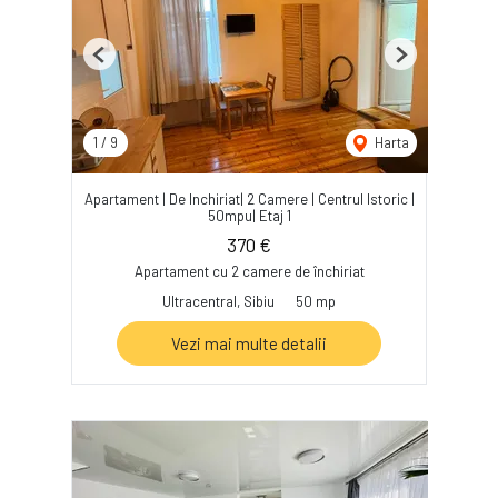
Previous
Next
1
/
9
Harta
Apartament | De Inchiriat| 2 Camere | Centrul Istoric |
50mpu| Etaj 1
370 €
Apartament cu 2 camere de închiriat
Ultracentral, Sibiu
50 mp
Vezi mai multe detalii