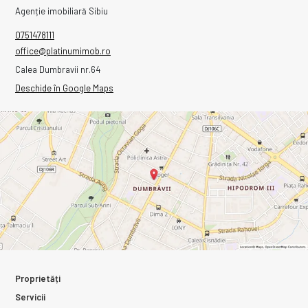
Agenție imobiliară Sibiu
0751478111
office@platinumimob.ro
Calea Dumbravii nr.64
Deschide în Google Maps
Proprietăți
Servicii