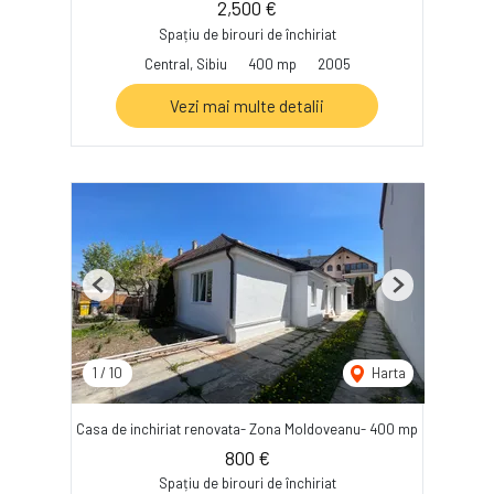
2,500 €
Spațiu de birouri de închiriat
Central, Sibiu
400 mp
2005
Vezi mai multe detalii
Previous
Next
1
/
10
Harta
Casa de inchiriat renovata- Zona Moldoveanu- 400 mp
800 €
Spațiu de birouri de închiriat