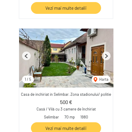
Vezi mai multe detalii
Previous
Next
1
/
5
Harta
Casa de inchiriat in Selimbar. Zona stadionului/ politie
500 €
Casă / Vilă cu 3 camere de închiriat
Selimbar
70 mp
1980
Vezi mai multe detalii