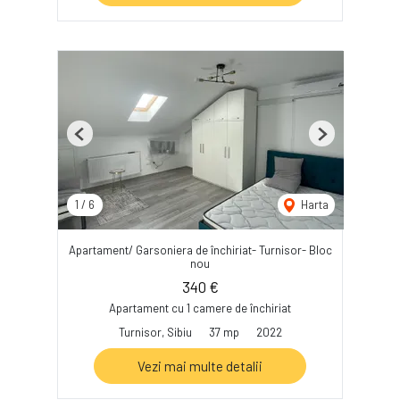
Previous
Next
1
/
6
Harta
Apartament/ Garsoniera de închiriat- Turnisor- Bloc
nou
340 €
Apartament cu 1 camere de închiriat
Turnisor, Sibiu
37 mp
2022
Vezi mai multe detalii