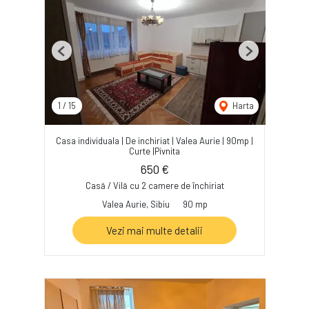
Previous
Next
1
/
15
Harta
Casa individuala | De inchiriat | Valea Aurie | 90mp |
Curte |Pivnita
650 €
Casă / Vilă cu 2 camere de închiriat
Valea Aurie, Sibiu
90 mp
Vezi mai multe detalii