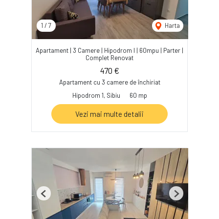
1
/
7
Harta
Apartament | 3 Camere | Hipodrom I | 60mpu | Parter |
Complet Renovat
470 €
Apartament cu 3 camere de închiriat
Hipodrom 1, Sibiu
60 mp
Vezi mai multe detalii
Previous
Next