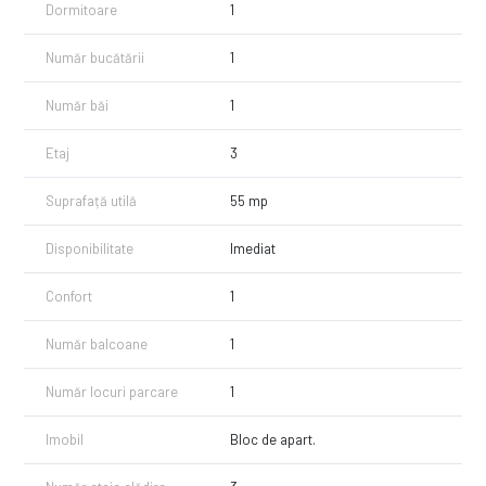
Dormitoare
1
Număr bucătării
1
Număr băi
1
Etaj
3
Suprafață utilă
55 mp
Disponibilitate
Imediat
Confort
1
Număr balcoane
1
Număr locuri parcare
1
Imobil
Bloc de apart.