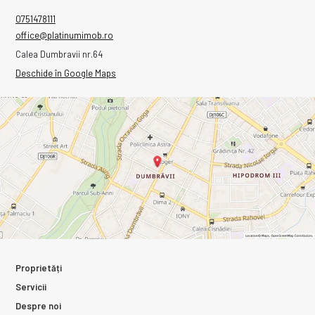
0751478111
office@platinumimob.ro
Calea Dumbravii nr.64
Deschide în Google Maps
Proprietăți
Servicii
Despre noi