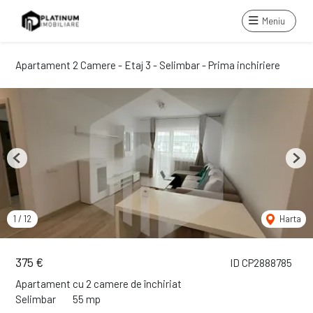
Meniu
Apartament 2 Camere - Etaj 3 - Selimbar - Prima inchiriere
Previous
Next
1
/
12
Harta
375 €
ID CP2888785
Apartament cu 2 camere de închiriat
Selimbar
55 mp