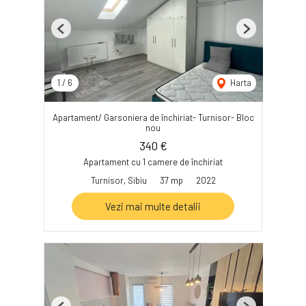
Previous
Next
1
/
6
Harta
Apartament/ Garsoniera de închiriat- Turnisor- Bloc
nou
340 €
Apartament cu 1 camere de închiriat
Turnisor, Sibiu
37 mp
2022
Vezi mai multe detalii