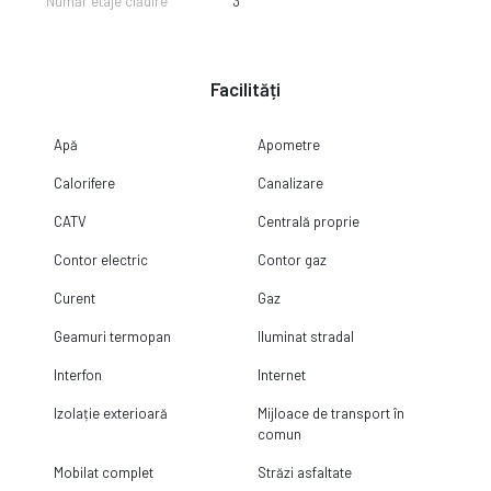
Număr etaje clădire
3
Facilități
Apă
Apometre
Calorifere
Canalizare
CATV
Centrală proprie
Contor electric
Contor gaz
Curent
Gaz
Geamuri termopan
Iluminat stradal
Interfon
Internet
Izolație exterioară
Mijloace de transport în
comun
Mobilat complet
Străzi asfaltate