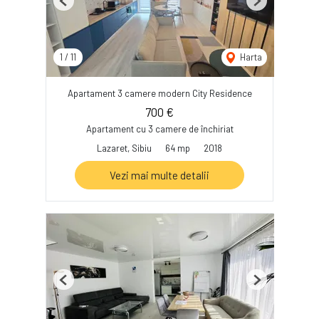
Previous
Next
1
/
11
Harta
Apartament 3 camere modern City Residence
700 €
Apartament cu 3 camere de închiriat
Lazaret, Sibiu
64 mp
2018
Vezi mai multe detalii
Previous
Next