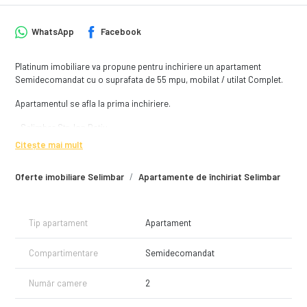
WhatsApp
Facebook
Platinum imobiliare va propune pentru inchiriere un apartament
Semidecomandat cu o suprafata de 55 mpu, mobilat / utilat Complet.
Apartamentul se afla la prima inchiriere.
- Selimbar Str. Ion Ratiu,
- Bucatarie separata,
Citește mai mult
- Balcon generos,
- Loc de parcare,
Oferte imobiliare Selimbar
Apartamente de închiriat Selimbar
Pentru mai multe detalii nu ezita sa ne contactezi la numarul de telefon
0747604756 - Vestemean Andrei.
Tip apartament
Apartament
Compartimentare
Semidecomandat
Număr camere
2