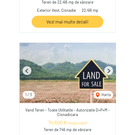
Teren de 22,416 mp de vânzare
Exterior Vest, Cisnadie
22,416 mp
Vezi mai multe detalii
Previous
Next
1
/
3
Harta
Vand Teren - Toate Utilitatile - Autorizatie D+P+M -
Cisnadioara
74,600 €
(negociabil)
Teren de 746 mp de vânzare