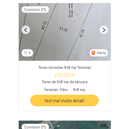
Comision 0%
Previous
Next
1
/
4
Harta
Teren intravilan 648 mp Terezian
235,000 €
Teren de 648 mp de vânzare
Terezian, Sibiu
648 mp
Vezi mai multe detalii
Comision 0%