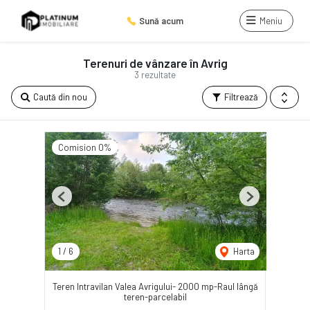
Sună acum
Meniu
Terenuri de vânzare în Avrig
3 rezultate
Caută din nou
Filtrează
Comision 0%
Previous
Next
1
/
6
Harta
Teren Intravilan Valea Avrigului- 2000 mp-Raul lângă
teren-parcelabil