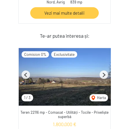
Nord, Avrig
839 mp
Vezi mai multe detalii
Te-ar putea interesa și:
Comision 0%
Exclusivitate
Previous
Next
1
/
3
Harta
Teren 22116 mp - Comasat - Utilități - Tocile - Priveliște
superbă
1,800,000 €