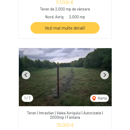
57,000 €
Teren de 2,000 mp de vânzare
Nord, Avrig
2,000 mp
Vezi mai multe detalii
Previous
Next
1
/
7
Harta
Teren | Intravilan | Valea Avrigului | Autorizatie |
2000mp | Fantana
70,000 €