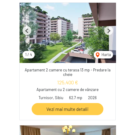
Previous
Next
1
/
4
Harta
Apartament 2 camere cu terasa 13 mp - Predare la
cheie
125,400 €
Apartament cu 2 camere de vânzare
Turnisor, Sibiu
62.7 mp
2026
Vezi mai multe detalii