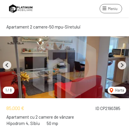
Meniu
Apartament 2 camere-50 mpu-Siretului
Previous
Next
1
/
8
Harta
85,000 €
ID CP2190385
Apartament cu 2 camere de vânzare
Hipodrom 4, Sibiu
50 mp