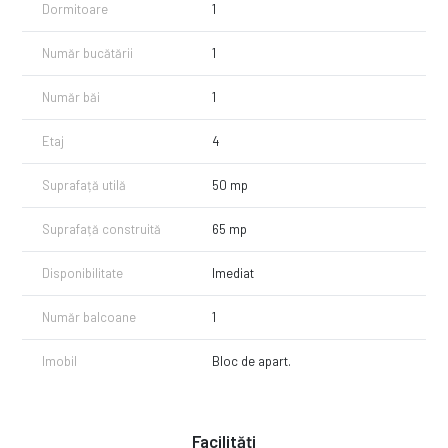
Bloc izolat termic
Dormitoare
1
Casa scarii proaspat renovata
Interfon
Număr bucătării
1
Parchet din bambus
Mobila moderna + TV
Pentru mai multe detalii sau o vizionare nu ezitati sa ma contactati la
Număr băi
1
0774654552 - Macrea Stefan mentionand CP2190385.
Etaj
4
Suprafață utilă
50 mp
Suprafață construită
65 mp
Disponibilitate
Imediat
Număr balcoane
1
Imobil
Bloc de apart.
Facilități