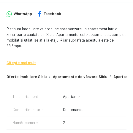
WhatsApp
Facebook
Platinum Imobiliare va propune spre vanzare un apartament intr-o
zona foarte cautata din Sibiu. Apartamentul este decomandat, complet
mobilat si utilat, se afla la etajul 4 iar suprafata acestuia este de
49.5mpu.
Acesta dispune si de o pivnita in suprafata de 9,18 mp.
Apartamentul este compartimentat astfel: hol, dormitor, living cu
Citește mai mult
bucatarie open space, baie, balcon.
Este situat in vecinatatea Gradinitei nr. 5 si a Bisericii Ortodoxe Sf. Ioan
Oferte imobiliare Sibiu
Apartamente de vânzare Sibiu
Apartament
Botezatorul. De asemenea, se afla in apropiere o statie de taxi si mai
multe statii de autobuz.
Caracteristici
Tip apartament
Apartament
Suprafata pivnita: 9,18 mp
Suprafata apartament: 49.5mpu
Compartimentare
Decomandat
Compartimentare: decomandat
Specificatii
Număr camere
2
Centrala proprie noua