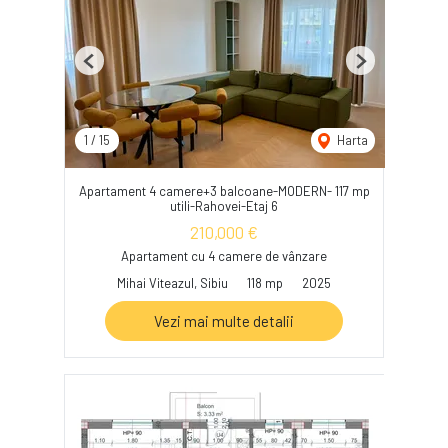
Previous
Next
1
/
15
Harta
Apartament 4 camere+3 balcoane-MODERN- 117 mp
utili-Rahovei-Etaj 6
210,000 €
Apartament cu 4 camere de vânzare
Mihai Viteazul, Sibiu
118 mp
2025
Vezi mai multe detalii