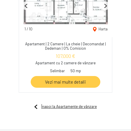
Previous
Next
1
/
10
Harta
Apartament | 2 Camere | La cheie | Decomandat |
Dedeman | 0% Comision
107,000 €
Apartament cu 2 camere de vânzare
Selimbar
50 mp
Vezi mai multe detalii
Înapoi la Apartamente de vânzare