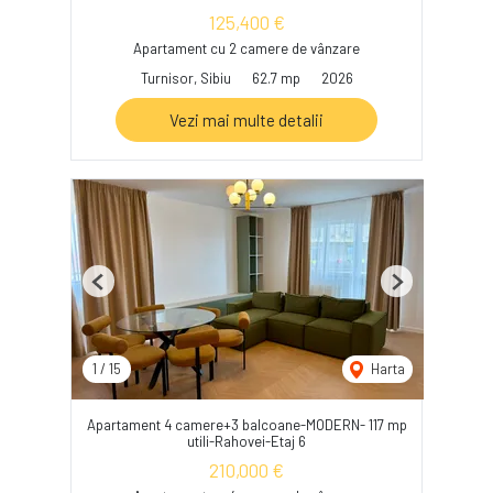
125,400 €
Apartament cu 2 camere de vânzare
Turnisor, Sibiu
62.7 mp
2026
Vezi mai multe detalii
Previous
Next
1
/
15
Harta
Apartament 4 camere+3 balcoane-MODERN- 117 mp
utili-Rahovei-Etaj 6
210,000 €