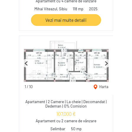
Apartament cu 4 camere de vânzare
Mihai Viteazul, Sibiu
118 mp
2025
Vezi mai multe detalii
Previous
Next
1
/
10
Harta
Apartament | 2 Camere | La cheie | Decomandat |
Dedeman | 0% Comision
107,000 €
Apartament cu 2 camere de vânzare
Selimbar
50 mp