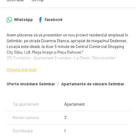
WhatsApp
Facebook
Avem plăcerea să vă prezentăm un nou proiect rezidențial amplasat în
Șelimbăr, pe strada Doamna Stanca, apropiat de magazinul Dedeman.
Locația este ideală, la doar 5 minute de Centrul Comercial Shopping
City Sibiu, Lidl, Mega Image și Piața Rahovei."
0% Comision - Apartament 2 camere - La Cheie - Decomandat -
Dedeman
Citește mai mult
Acest ansamblu rezidential reprezinta o oportunitate oferita pentru a
locui intr o zona buna, care asigura in acelasi timp atat linistea si
Oferte imobiliare Selimbar
Apartamente de vânzare Selimbar
accesul facil catre mijloacele de transport in comun, cat si un pret
foarte competitiv cu un randament investitional foarte bun. Blocul de
locuinte va fi edificat in regim de inaltime P+3 si are in componenta sa
apartamente de 2 camere cu balcoane.
Tip apartament
Apartament
Apartamentele disponibile:
Număr camere
2
48mpu + balcon -> 96.000€
50mpu + balcon -> 100.000€
Dormitoare
1
53mpu + balcon -> 106.000€