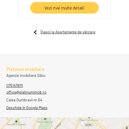
Vezi mai multe detalii
Înapoi la Apartamente de vânzare
Platinum Imobiliare
Agenție imobiliară Sibiu
0751478111
office@platinumimob.ro
Calea Dumbravii nr.64
Deschide în Google Maps