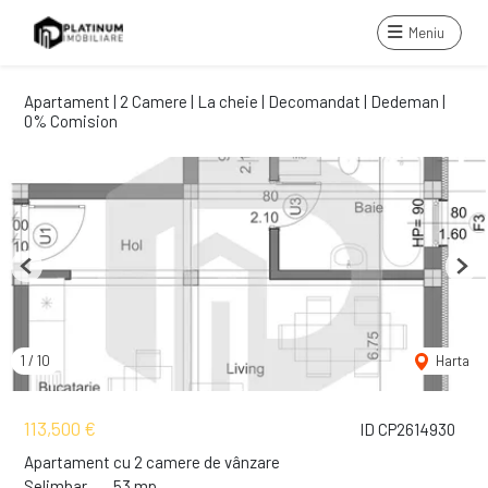
Meniu
Apartament | 2 Camere | La cheie | Decomandat | Dedeman |
0% Comision
Previous
Next
1
/
10
Harta
113,500 €
ID CP2614930
Apartament cu 2 camere de vânzare
Selimbar
53 mp