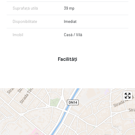
telefon 0774654552.
Suprafață utilă
39 mp
CP2458301
Disponibilitate
Imediat
Imobil
Casă / Vilă
Facilități