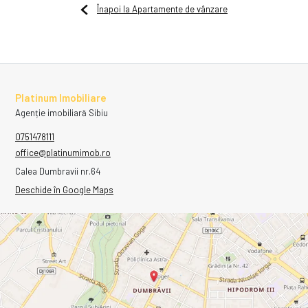
Înapoi la Apartamente de vânzare
Platinum Imobiliare
Agenție imobiliară Sibiu
0751478111
office@platinumimob.ro
Calea Dumbravii nr.64
Deschide în Google Maps