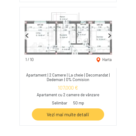
Previous
Next
1
/
10
Harta
Apartament | 2 Camere | La cheie | Decomandat |
Dedeman | 0% Comision
107,000 €
Apartament cu 2 camere de vânzare
Selimbar
50 mp
Vezi mai multe detalii