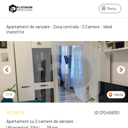
Meniu
Apartament de vanzare - Zona centrala - 2 Camere - Ideal
investitie
Previous
Next
1
/
11
Harta
92,990 €
ID CP2458301
Apartament cu 2 camere de vânzare
Ultracentral, Sibiu
39 mp