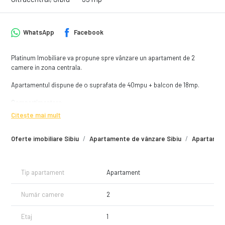
WhatsApp
Facebook
Platinum Imobiliare va propune spre vânzare un apartament de 2
camere in zona centrala.
Apartamentul dispune de o suprafata de 40mpu + balcon de 18mp.
Compartimentare:
- Dormitor 1
Citește mai mult
- Dormitor 2
- Bucatarie
Oferte imobiliare Sibiu
Apartamente de vânzare Sibiu
Apartament
- Baie
Apartamentul dispune de asemenea si de pivnita si pod.
Tip apartament
Apartament
Avantaje:
- Ideal pentru investitie
Număr camere
2
- Zona ultracentrala
- Apropiat de toate facilitatile
Etaj
1
Pentru mai multe detalii nu ezitati sa ne contactați la numărul de