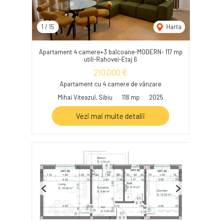
1
/
15
Harta
Apartament 4 camere+3 balcoane-MODERN- 117 mp
utili-Rahovei-Etaj 6
210,000 €
Apartament cu 4 camere de vânzare
Mihai Viteazul, Sibiu
118 mp
2025
Vezi mai multe detalii
Previous
Next