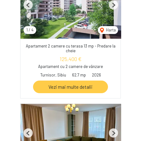
Previous
Next
1
/
4
Harta
Apartament 2 camere cu terasa 13 mp - Predare la
cheie
125,400 €
Apartament cu 2 camere de vânzare
Turnisor, Sibiu
62.7 mp
2026
Vezi mai multe detalii
Previous
Next