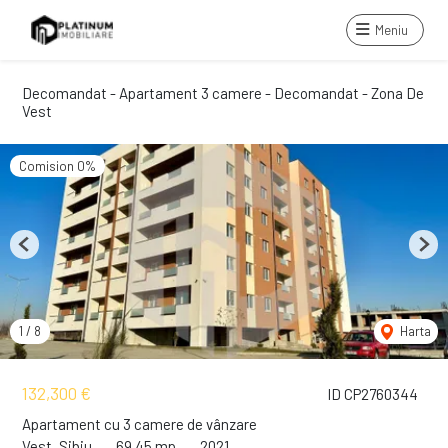
Meniu
Decomandat - Apartament 3 camere - Decomandat - Zona De
Vest
Comision 0%
Previous
Next
1
/
8
Harta
132,300 €
ID CP2760344
Apartament cu 3 camere de vânzare
Vest, Sibiu
69.45 mp
2021