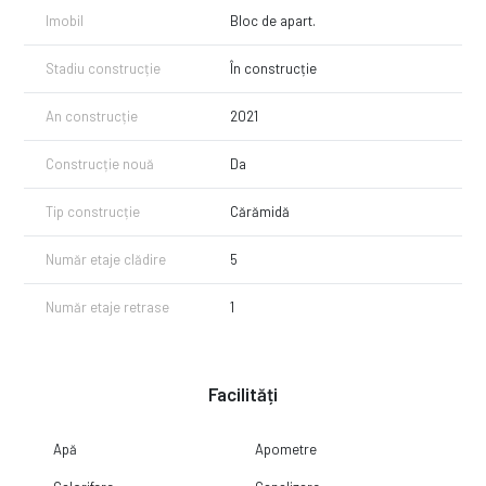
Posibilitate predare la Cheie.
Imobil
Bloc de apart.
Modalitati plata :
Se poate achizitiona prin orice modalitate de plata cu un avans de
Stadiu construcție
În construcție
minim 15% din valoarea apartamentului!
An construcție
2021
Pentru detalii suplimentare ne puteti contacta la numarul de telefon
0747604756 - Vestemean Andrei, mentionand CP2203821.
Construcție nouă
Da
Tip construcție
Cărămidă
Număr etaje clădire
5
Număr etaje retrase
1
Facilități
Apă
Apometre