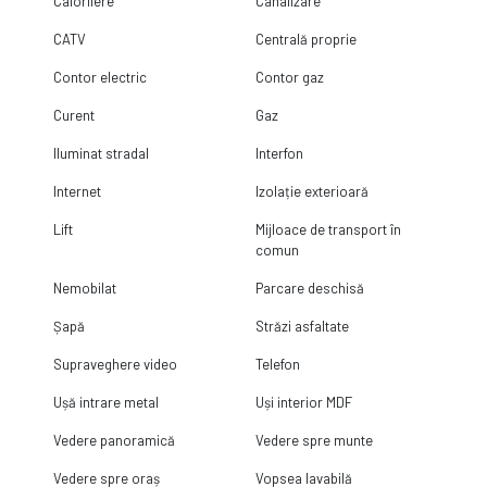
Calorifere
Canalizare
CATV
Centrală proprie
Contor electric
Contor gaz
Curent
Gaz
Iluminat stradal
Interfon
Internet
Izolație exterioară
Lift
Mijloace de transport în
comun
Nemobilat
Parcare deschisă
Șapă
Străzi asfaltate
Supraveghere video
Telefon
Ușă intrare metal
Uși interior MDF
Vedere panoramică
Vedere spre munte
Vedere spre oraș
Vopsea lavabilă