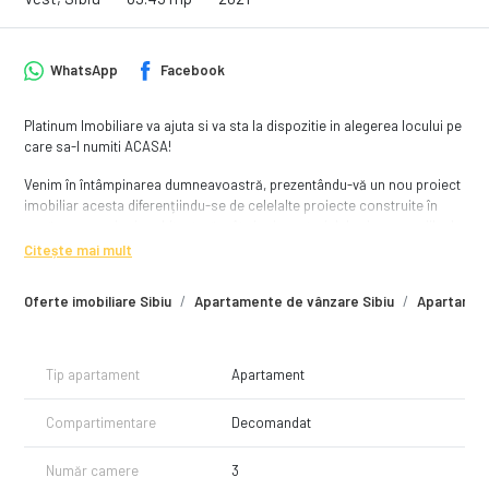
WhatsApp
Facebook
Platinum Imobiliare va ajuta si va sta la dispozitie in alegerea locului pe
care sa-l numiti ACASA!
Venim în întâmpinarea dumneavoastră, prezentându-vă un nou proiect
imobiliar acesta diferențiindu-se de celelalte proiecte construite în
zonă, nu numai prin arhitectură, cât și prin materialele și accesoriile de
o calitate superioară pe care le vom folosi, menite să ofere rezistență
Citește mai mult
și durabilitate.
Oferte imobiliare Sibiu
Apartamente de vânzare Sibiu
Apartament
Ansamblul se remarca printr-o compartimentare deosebita, aceasta
reusind sa puna in valoare suprafetele generoase.
Compartimentare:
Tip apartament
Apartament
- Hol - 4,80mpu
- Bucatarie 10.05mpu
Compartimentare
Decomandat
- Camera de zi 18.70mpu
- Dormitor 12.90mpu
- Dormitor 12.70mpu
Număr camere
3