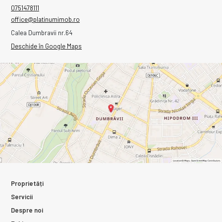
0751478111
office@platinumimob.ro
Calea Dumbravii nr.64
Deschide în Google Maps
Proprietăți
Servicii
Despre noi