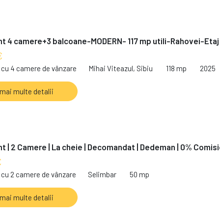
t 4 camere+3 balcoane-MODERN- 117 mp utili-Rahovei-Etaj
€
cu 4 camere de vânzare
Mihai Viteazul, Sibiu
118 mp
2025
 mai multe detalii
 | 2 Camere | La cheie | Decomandat | Dedeman | 0% Comis
€
cu 2 camere de vânzare
Selimbar
50 mp
 mai multe detalii