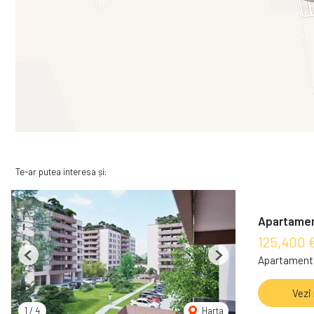
Te-ar putea interesa și:
Apartament
125,400 
Apartament 
Previous
Next
Vezi
1
/
4
Harta