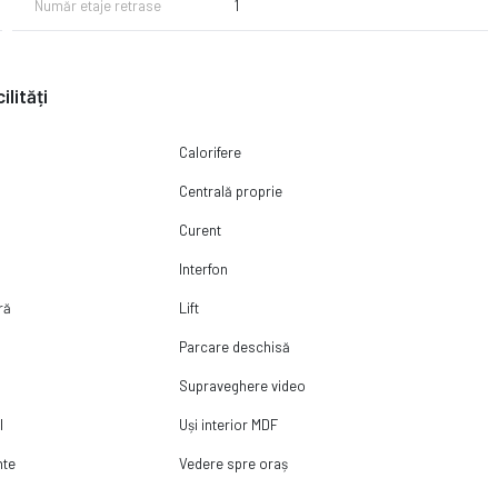
Număr etaje retrase
1
ilități
Calorifere
Centrală proprie
Curent
de minim 15% din valoarea apartamentului!
Interfon
elefon 0774654552 - Macrea Stefan mentionand CP2780224.
ră
Lift
Parcare deschisă
Supraveghere video
l
Uși interior MDF
nte
Vedere spre oraș