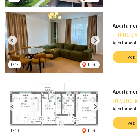
Apartamen
210,000 
Apartament 
Previous
Next
Vezi
1
/
15
Harta
Apartament
107,000 
Apartament 
Previous
Next
Vezi
1
/
10
Harta