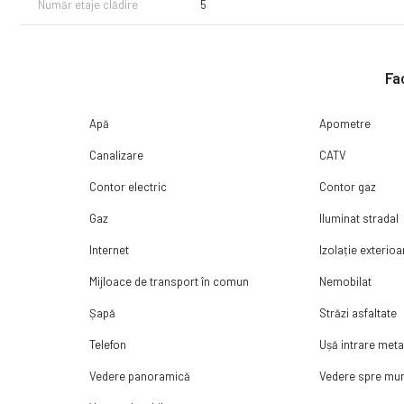
Număr etaje clădire
5
-Pereti exteriori din zidarie de caramida 30cm grosime,
- Izolatie de 10cm la peretii exteriori
- Casa scari finisata la cheie cu granit si balustrada inox
- Dulii si becuri
Fac
- Parcare amenajata
-Balcon cu gresie antiderapanta
Apă
Apometre
Posibilitate predare la Cheie.
Canalizare
CATV
Modalitati plata :
Contor electric
Contor gaz
Se poate achizitiona prin orice modalitate de plata cu un avans 
Gaz
Iluminat stradal
Pentru detalii suplimentare ne puteti contacta la numarul de t
Internet
Izolație exterioa
Mijloace de transport în comun
Nemobilat
Șapă
Străzi asfaltate
Telefon
Ușă intrare meta
Vedere panoramică
Vedere spre mu