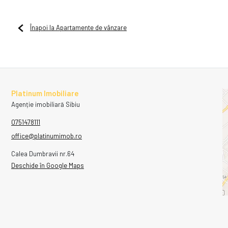
Înapoi la Apartamente de vânzare
Platinum Imobiliare
Agenție imobiliară Sibiu
0751478111
office@platinumimob.ro
Calea Dumbravii nr.64
Deschide în Google Maps