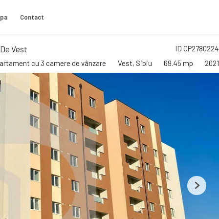
ipa
Contact
 De Vest
ID CP2780224
artament cu 3 camere de vânzare
Vest, Sibiu
69.45 mp
2021
Next