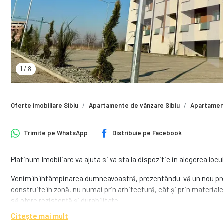
1
/
8
Oferte imobiliare Sibiu
Apartamente de vânzare Sibiu
Apartament
Trimite pe
WhatsApp
Distribuie pe
Facebook
Platinum Imobiliare va ajuta si va sta la dispozitie in alegerea loc
Venim în întâmpinarea dumneavoastră, prezentându-vă un nou proie
construite în zonă, nu numai prin arhitectură, cât și prin materiale
să ofere rezistență și durabilitate.
Citește mai mult
Ansamblul se remarca printr-o compartimentare deosebita, aceas