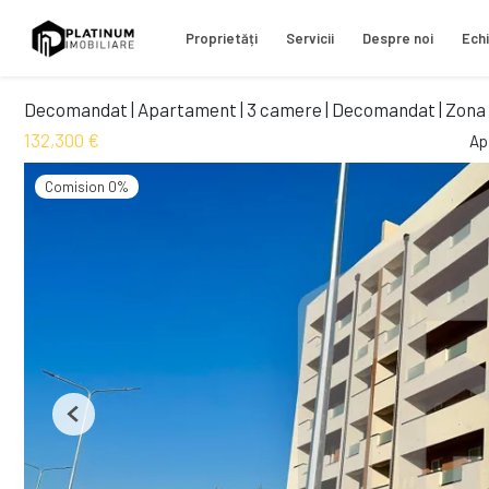
Proprietăți
Servicii
Despre noi
Ech
Decomandat | Apartament | 3 camere | Decomandat | Zona
132,300 €
Ap
Comision 0%
Previous