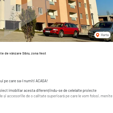
Harta
e de vânzare Sibiu, zona Vest
ului pe care sa-l numiti ACASA!
ct imobiliar acesta diferențiindu-se de celelalte proiecte
le și accesoriile de o calitate superioară pe care le vom folosi, menite
ta reusind sa puna in valoare suprafetele generoase.