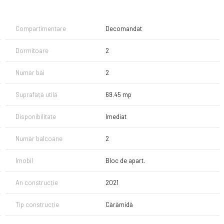
Compartimentare
Decomandat
Dormitoare
2
Număr băi
2
Suprafață utilă
69.45 mp
Disponibilitate
Imediat
Număr balcoane
2
 camere
doseala
Imobil
Bloc de apart.
An construcție
2021
te pentru consumatorii de putere
Tip construcție
Cărămidă