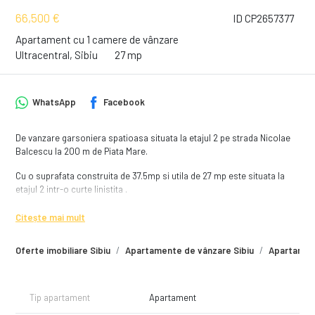
66,500 €
ID CP2657377
Apartament cu 1 camere de vânzare
Ultracentral, Sibiu
27 mp
WhatsApp
Facebook
De vanzare garsoniera spatioasa situata la etajul 2 pe strada Nicolae
Balcescu la 200 m de Piata Mare.
Cu o suprafata construita de 37.5mp si utila de 27 mp este situata la
etajul 2 intr-o curte linistita .
Garsoniera este compusa din bucatarie complet mobilata si utilata,
Citește mai mult
baie cu wc si cabina de dus , dormitor mobilat.
Oferte imobiliare Sibiu
Apartamente de vânzare Sibiu
Apartament
Este o oportunitate de investitie atat pentru locuit cat si pentru chirie
sau regim hotelier.
Pretul de vanzare al garsonierei este de 66.500 euro.
Tip apartament
Apartament