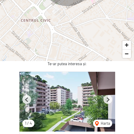
Te-ar putea interesa și:
Previous
Next
1
/
4
Harta