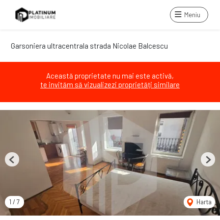
Meniu
Garsoniera ultracentrala strada Nicolae Balcescu
Această proprietate nu mai este activă,
te invităm să vizualizezi proprietăți similare
Previous
Next
1
/
7
Harta