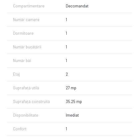
Compartimentare
Decomandat
Număr camere
1
Dormitoare
1
Număr bucătării
1
Număr băi
1
Etaj
2
Suprafață utilă
27 mp
Suprafață construită
35.25 mp
Disponibilitate
Imediat
Confort
1