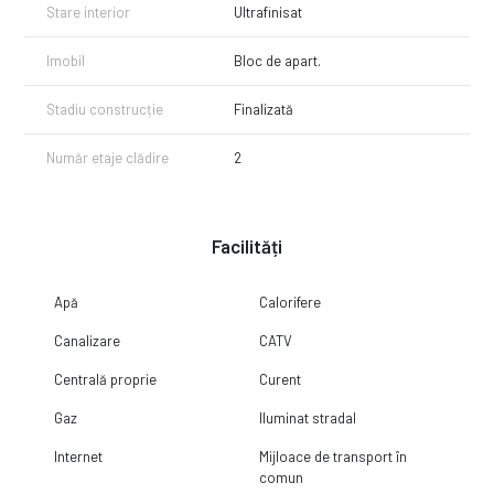
Stare interior
Ultrafinisat
Imobil
Bloc de apart.
Stadiu construcție
Finalizată
Număr etaje clădire
2
Facilități
Apă
Calorifere
Canalizare
CATV
Centrală proprie
Curent
Gaz
Iluminat stradal
Internet
Mijloace de transport în
comun