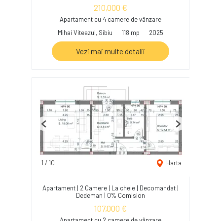
210,000 €
Apartament cu 4 camere de vânzare
Mihai Viteazul, Sibiu
118 mp
2025
Vezi mai multe detalii
Previous
Next
1
/
10
Harta
Apartament | 2 Camere | La cheie | Decomandat |
Dedeman | 0% Comision
107,000 €
Apartament cu 2 camere de vânzare