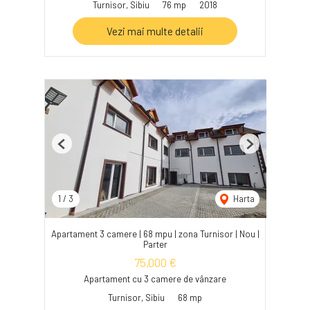
Turnisor, Sibiu
76 mp
2018
Vezi mai multe detalii
Previous
Next
1
/
3
Harta
Apartament 3 camere | 68 mpu | zona Turnisor | Nou |
Parter
75,000 €
Apartament cu 3 camere de vânzare
Turnisor, Sibiu
68 mp