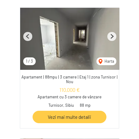
Previous
Next
1
/
3
Harta
Apartament | 88mpu | 3 camere | Etaj 1 | zona Turnisor |
Nou
110,000 €
Apartament cu 3 camere de vânzare
Turnisor, Sibiu
88 mp
Vezi mai multe detalii