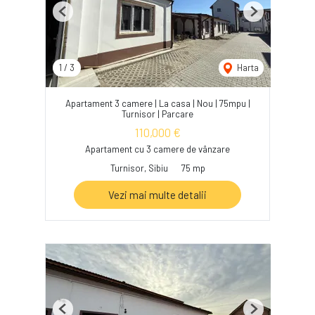
Previous
Next
1
/
3
Harta
Apartament 3 camere | La casa | Nou | 75mpu |
Turnisor | Parcare
110,000 €
Apartament cu 3 camere de vânzare
Turnisor, Sibiu
75 mp
Vezi mai multe detalii
Previous
Next