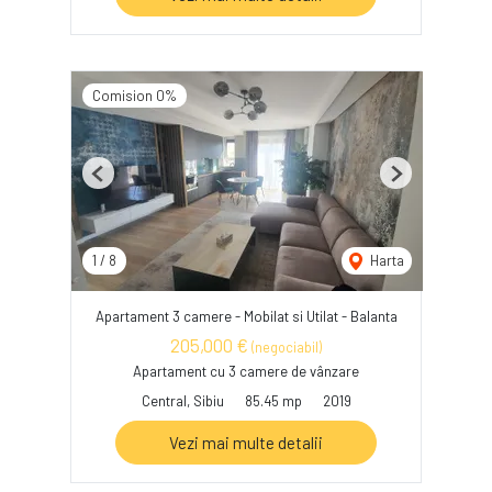
Comision 0%
Previous
Next
1
/
8
Harta
Apartament 3 camere - Mobilat si Utilat - Balanta
205,000 €
(negociabil)
Apartament cu 3 camere de vânzare
Central, Sibiu
85.45 mp
2019
Vezi mai multe detalii