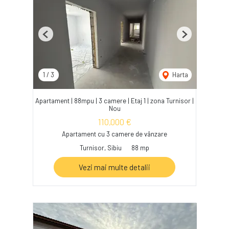
Previous
Next
1
/
3
Harta
Apartament | 88mpu | 3 camere | Etaj 1 | zona Turnisor |
Nou
110,000 €
Apartament cu 3 camere de vânzare
Turnisor, Sibiu
88 mp
Vezi mai multe detalii