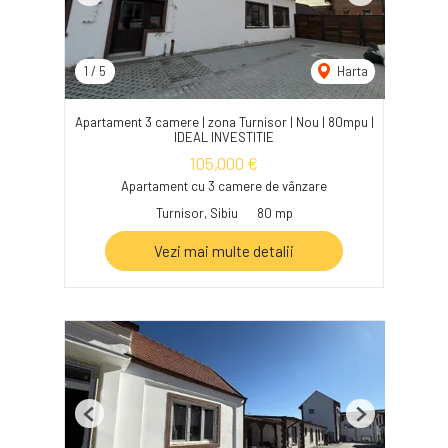
1
/
5
Harta
Apartament 3 camere | zona Turnisor | Nou | 80mpu |
IDEAL INVESTITIE
105,000 €
Apartament cu 3 camere de vânzare
Turnisor, Sibiu
80 mp
Vezi mai multe detalii
Previous
Next