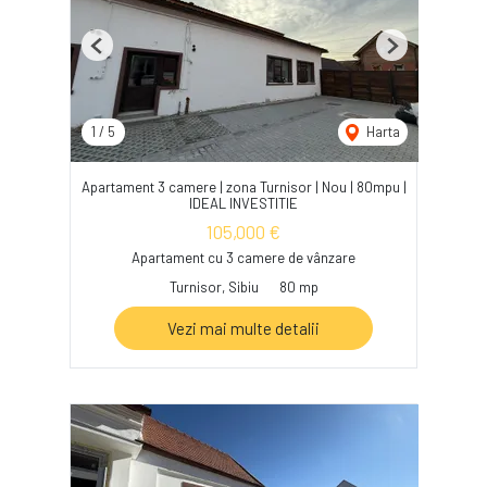
Previous
Next
1
/
5
Harta
Apartament 3 camere | zona Turnisor | Nou | 80mpu |
IDEAL INVESTITIE
105,000 €
Apartament cu 3 camere de vânzare
Turnisor, Sibiu
80 mp
Vezi mai multe detalii