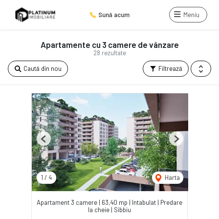
Sună acum
Meniu
Apartamente cu 3 camere de vânzare
28 rezultate
Caută din nou
Filtrează
Previous
Next
1
/
4
Harta
Apartament 3 camere | 63,40 mp | Intabulat | Predare
la cheie | Sibbiu