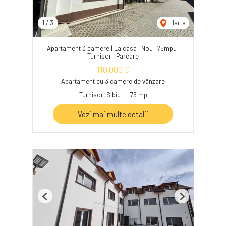
1
/
3
Harta
Apartament 3 camere | La casa | Nou | 75mpu |
Turnisor | Parcare
110,000 €
Apartament cu 3 camere de vânzare
Turnisor, Sibiu
75 mp
Vezi mai multe detalii
Previous
Next