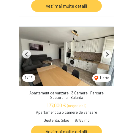
Vezi mai multe detalii
Previous
Next
1
/
15
Harta
Apartament de vanzare | 3 Camere | Parcare
Subterana | Balanta
177,000 €
(negociabil)
Apartament cu 3 camere de vânzare
Gusterita, Sibiu
67.85 mp
Vezi mai multe detalii