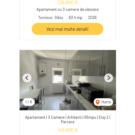
126,800 €
Apartament cu 3 camere de vânzare
Turnisor, Sibiu
63.4 mp
2026
Vezi mai multe detalii
Previous
Next
1
/
8
Harta
Apartament | 3 Camere | Arhitecti | 65mpu | Etaj 2 |
Parcare
149,890 €