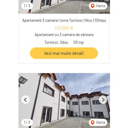
1
/
3
Harta
Apartament 3 camere | zona Turnisor | Nou | 113mpu
110,000 €
Apartament cu 3 camere de vânzare
Turnisor, Sibiu
113 mp
Vezi mai multe detalii
Previous
Next
1
/
3
Harta