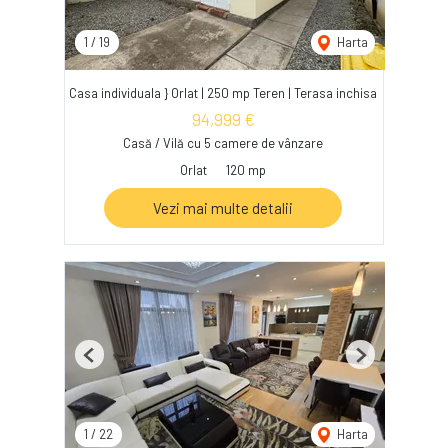
1
/
19
Harta
Casa individuala } Orlat | 250 mp Teren | Terasa inchisa
94,999 €
Casă / Vilă cu 5 camere de vânzare
Orlat
120 mp
Vezi mai multe detalii
Previous
Next
1
/
22
Harta