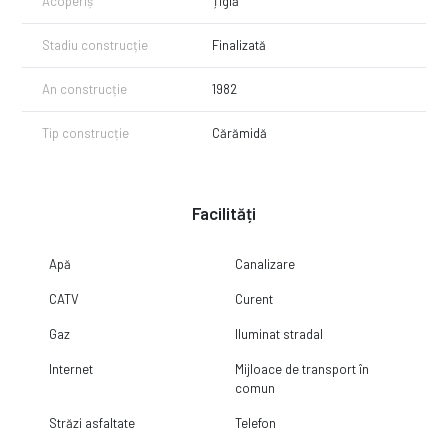
Acoperiș
Țiglă
Stadiu construcție
Finalizată
An construcție
1982
Tip construcție
Cărămidă
Facilități
Apă
Canalizare
CATV
Curent
Gaz
Iluminat stradal
Internet
Mijloace de transport în
comun
Străzi asfaltate
Telefon