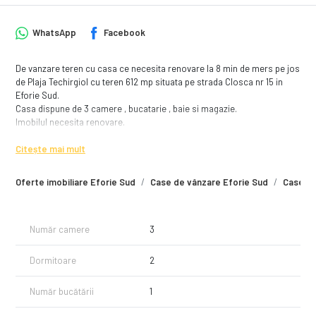
WhatsApp
Facebook
De vanzare teren cu casa ce necesita renovare la 8 min de mers pe jos
de Plaja Techirgiol cu teren 612 mp situata pe strada Closca nr 15 in
Eforie Sud.
Casa dispune de 3 camere , bucatarie , baie si magazie.
Imobilul necesita renovare.
Pretul de vanzare este de 65.000 euro.
Citește mai mult
Oferte imobiliare Eforie Sud
Case de vânzare Eforie Sud
Case de
Număr camere
3
Dormitoare
2
Număr bucătării
1