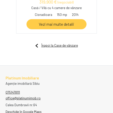
319,900 €
(negociabil)
Casă / Vilă cu 4 camere de vânzare
Cisnadioara
150 mp
2014
Vezi mai multe detalii
Înapoi la Case de vânzare
Platinum Imobiliare
Agenție imobiliară Sibiu
0751478111
office@platinumimob.ro
Calea Dumbravii nr.64
Deschide în Google Maps