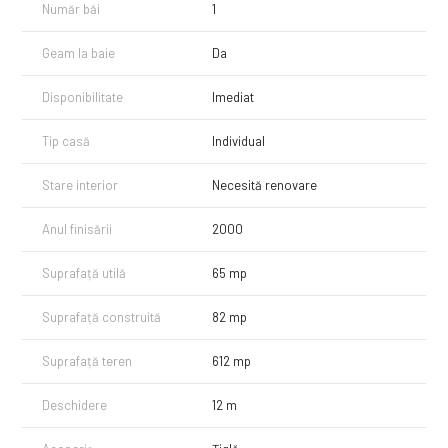
Număr băi
1
Geam la baie
Da
Disponibilitate
Imediat
Tip casă
Individual
Stare interior
Necesită renovare
Anul finisării
2000
Suprafață utilă
65 mp
Suprafață construită
82 mp
Suprafață teren
612 mp
Deschidere
12 m