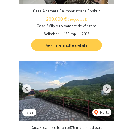
Casa 4 camere Selimbar strada Cosbuc
299,000 €
(negociabil)
Casă / Vilă cu 4 camere de vânzare
Selimbar
135 mp
2018
Vezi mai multe detalii
Previous
Next
1
/
29
Harta
Casa 4 camere teren 3825 mp Cisnadioara