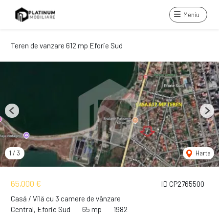
Meniu
Teren de vanzare 612 mp Eforie Sud
Previous
Next
1
/
3
Harta
65,000 €
ID CP2765500
Casă / Vilă cu 3 camere de vânzare
Central, Eforie Sud
65 mp
1982