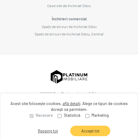
Case vile de închiriat Sibiu
Închirieri comercial
Spații de birouri de închiriat Sibiu
Spații de birouri de închiriat Sibiu, Central
©
2026
Dnp Platinum Invest S.R.L.
Acest site folosește cookies,
află detalii
.
Alege ce tipuri de cookies
dorești să permitem:
Site creat în
Necesare
Statistică
Marketing
Resping tot
Accept tot