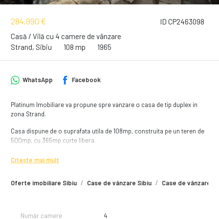
284,990 €
ID CP2463098
Casă / Vilă cu 4 camere de vânzare
Strand, Sibiu
108 mp
1965
WhatsApp
Facebook
Platinum Imobiliare va propune spre vanzare o casa de tip duplex in
zona Strand.
Casa dispune de o suprafata utila de 108mp, construita pe un teren de
500mp, cu 365mp curte libera.
Compartimentare:
Citește mai mult
- Hol de acces
- Bucatarie
Oferte imobiliare Sibiu
Case de vânzare Sibiu
Case de vânzare Si
- Living
- Dormitor
- Baie
- Anexe
Număr camere
4