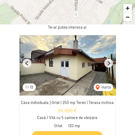
Te-ar putea interesa și:
Previous
Next
1
/
19
Harta
Casa individuala } Orlat | 250 mp Teren | Terasa inchisa
94,999 €
Casă / Vilă cu 5 camere de vânzare
Orlat
120 mp