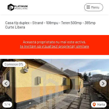
Meniu
Casa tip duplex - Strand - 108mpu - Teren 500mp - 365mp
Curte Libera
Această proprietate nu mai este activă,
te invităm să vizualizezi proprietăți similare
Comision 0%
Previous
Next
1
/
4
Harta