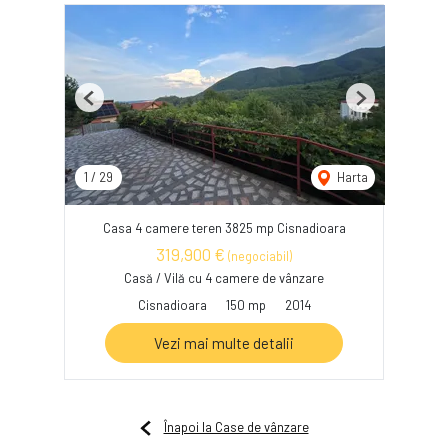
Previous
Next
1
/
29
Harta
Casa 4 camere teren 3825 mp Cisnadioara
319,900 €
(negociabil)
Casă / Vilă cu 4 camere de vânzare
Cisnadioara
150 mp
2014
Vezi mai multe detalii
Înapoi la Case de vânzare