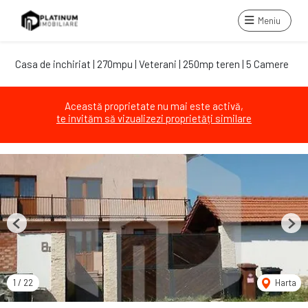
Meniu
Casa de inchiriat | 270mpu | Veterani | 250mp teren | 5 Camere
Această proprietate nu mai este activă,
te invităm să vizualizezi proprietăți similare
Previous
Next
1
/
22
Harta