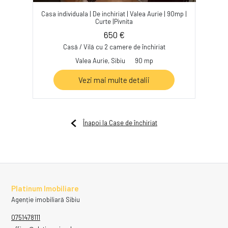
Casa individuala | De inchiriat | Valea Aurie | 90mp |
Curte |Pivnita
650 €
Casă / Vilă cu 2 camere de închiriat
Valea Aurie, Sibiu
90 mp
Vezi mai multe detalii
Înapoi la Case de închiriat
Platinum Imobiliare
Agenție imobiliară Sibiu
0751478111