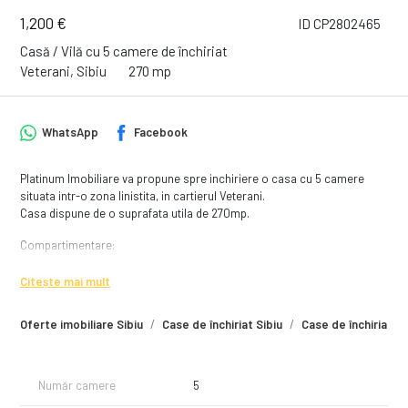
1,200 €
ID CP2802465
Casă / Vilă cu 5 camere de închiriat
Veterani, Sibiu
270 mp
WhatsApp
Facebook
Platinum Imobiliare va propune spre inchiriere o casa cu 5 camere
situata intr-o zona linistita, in cartierul Veterani.
Casa dispune de o suprafata utila de 270mp.
Compartimentare:
➤ 4 Dormitoare
➤ 3 Bai
Citește mai mult
➤ Sufragerie
➤ Bucatarie
Oferte imobiliare Sibiu
Case de închiriat Sibiu
Case de închiriat Si
Avantaje:
✔️ Se accepta muncitori straini
✔️ Totul este foarte spatios
Număr camere
5
✔️ Pot locui pana la 12 muncitori simultan.