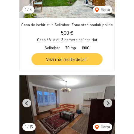
1
/
5
Harta
Casa de inchiriat in Selimbar. Zona stadionului/ politie
500 €
Casă / Vilă cu 3 camere de închiriat
Selimbar
70 mp
1980
Vezi mai multe detalii
Previous
Next
1
/
15
Harta