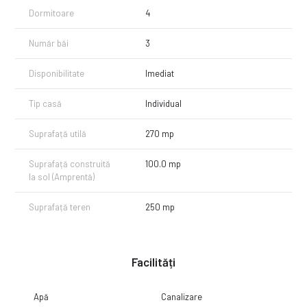
Dormitoare
4
Pentru mai multe detalii nu ezitati sa contactati numarul de telefon
0774654552 - Macrea Stefan mentionand CP2802465.
Număr băi
3
Disponibilitate
Imediat
Tip casă
Individual
Suprafață utilă
270 mp
Suprafață construită
100.0 mp
la sol (Amprentă)
Suprafață teren
250 mp
Facilități
Apă
Canalizare