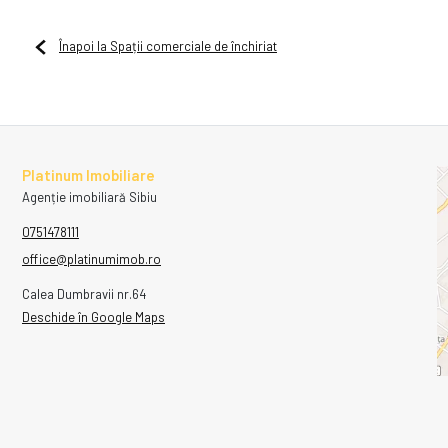
Înapoi la Spații comerciale de închiriat
Platinum Imobiliare
Agenție imobiliară Sibiu
0751478111
office@platinumimob.ro
Calea Dumbravii nr.64
Deschide în Google Maps