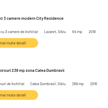
t 3 camere modern City Residence
cu 3 camere de închiriat
Lazaret, Sibiu
64 mp
2018
 mai multe detalii
birouri 238 mp zona Calea Dumbravii
ouri de închiriat
Calea Dumbravii, Sibiu
268 mp
2016
 mai multe detalii