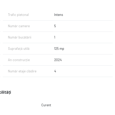
Trafic pietonal
Intens
Număr camere
5
Număr bucătării
1
Suprafață utilă
125 mp
An construcție
2024
Număr etaje clădire
4
ilități
Curent