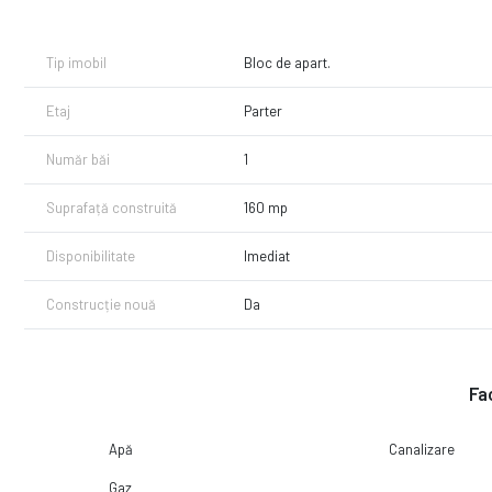
- 4 incaperi + receptie
- 3 intrari separate
- grup sanitar
Tip imobil
Bloc de apart.
- spatiu depozitare
- ventilatie
Etaj
Parter
- 6 locuri de parcare
- pretabil clinica , cabinet stomatologic, cabinet avocatura etc.
Număr băi
1
Pretul de inchiriere al spatiului este de 2000 euro + TVA
Suprafață construită
160 mp
Disponibilitate
Imediat
Construcție nouă
Da
Fac
Apă
Canalizare
Gaz