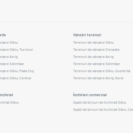
vile
Vânzări terenuri
ânzare Sibiu
Terenuri de vânzare Sibiu
ânzare Sibiu, Turnisor
Terenuri de vânzare Cisnadie
ânzare Avrig
Terenuri de vânzare Avrig
ânzare Selimbar
Terenuri de vânzare Selimbar
nzare Sibiu, Piata Cluj
Terenuri de vânzare Sibiu, Gusterita
nzare Sibiu, Central
Terenuri de vânzare Avrig, Nord
nchiriat
Închirieri comercial
chiriat Sibiu
Spații de birouri de închiriat Sibiu
Spații de birouri de închiriat Sibiu, Ce