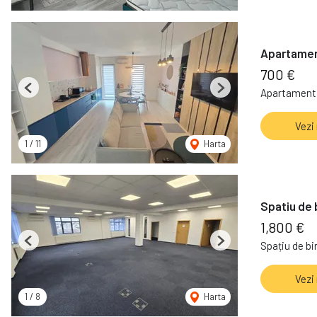
Apartamen
700 €
Apartament 
Previous
Next
Vezi
1
/
11
Harta
Spatiu de 
1,800 €
Spațiu de bir
Previous
Next
Vezi
1
/
8
Harta