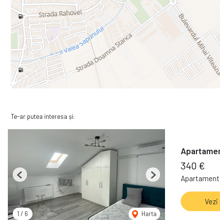
Te-ar putea interesa și:
Apartament
340 €
Apartament 
Previous
Next
Vezi
1
/
6
Harta