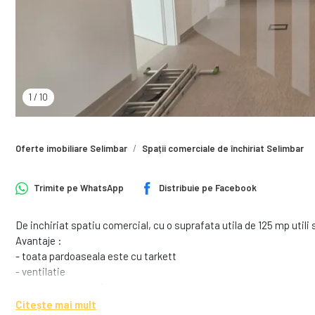
1
/
10
Oferte imobiliare Selimbar
Spații comerciale de închiriat Selimbar
Trimite pe
WhatsApp
Distribuie pe
Facebook
De inchiriat spatiu comercial, cu o suprafata utila de 125 mp util
Avantaje :
- toata pardoaseala este cu tarkett
- ventilatie
- camere supraveghere
- total decomandat
Citește mai mult