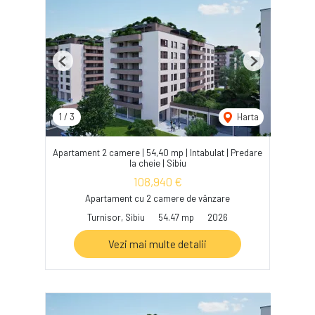
Previous
Next
1
/
3
Harta
Apartament 2 camere | 54,40 mp | Intabulat | Predare
la cheie | Sibiu
108,940 €
Apartament cu 2 camere de vânzare
Turnisor, Sibiu
54.47 mp
2026
Vezi mai multe detalii