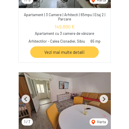
1
/
8
Harta
Apartament | 3 Camere | Arhitecti | 65mpu | Etaj 2 |
Parcare
149,890 €
Apartament cu 3 camere de vânzare
Arhitectilor - Calea Cisnadiei, Sibiu
65 mp
Vezi mai multe detalii
Previous
Next
1
/
7
Harta