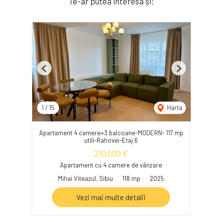
Te-ar putea interesa și:
Previous
Next
1
/
15
Harta
Apartament 4 camere+3 balcoane-MODERN- 117 mp
utili-Rahovei-Etaj 6
210,000 €
Apartament cu 4 camere de vânzare
Mihai Viteazul, Sibiu
118 mp
2025
Vezi mai multe detalii