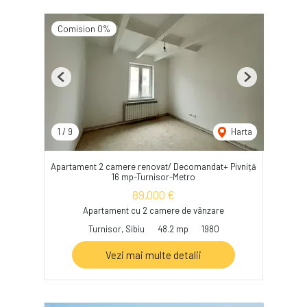
Comision 0%
Previous
Next
1
/
9
Harta
Apartament 2 camere renovat/ Decomandat+ Pivniță
16 mp-Turnisor-Metro
89,000 €
Apartament cu 2 camere de vânzare
Turnisor, Sibiu
48.2 mp
1980
Vezi mai multe detalii