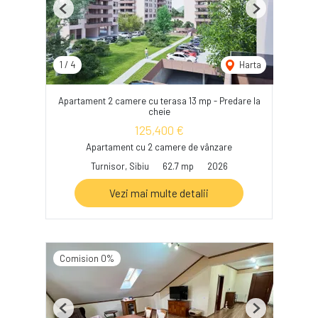
Previous
Next
1
/
4
Harta
Apartament 2 camere cu terasa 13 mp - Predare la
cheie
125,400 €
Apartament cu 2 camere de vânzare
Turnisor, Sibiu
62.7 mp
2026
Vezi mai multe detalii
Comision 0%
Previous
Next