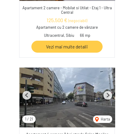
Apartament 2 camere - Mobilat si Utilat - Etaj 1 - Ultra
Central
125,500 €
(negociabil)
Apartament cu 2 camere de vânzare
Ultracentral, Sibiu
66 mp
Vezi mai multe detalii
Previous
Next
1
/
21
Harta