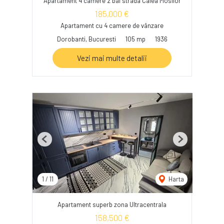
Apartament 4 camere 2 bai strada Calea Mosilor
185,000 €
Apartament cu 4 camere de vânzare
Dorobanti, Bucuresti
105 mp
1936
Vezi mai multe detalii
Previous
Next
1
/
11
Harta
Apartament superb zona Ultracentrala
158,500 €