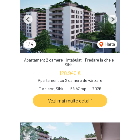
Previous
Next
1
/
4
Harta
Apartament 2 camere - Intabulat - Predare la cheie -
Sibbiu
128,940 €
Apartament cu 2 camere de vânzare
Turnisor, Sibiu
64.47 mp
2026
Vezi mai multe detalii