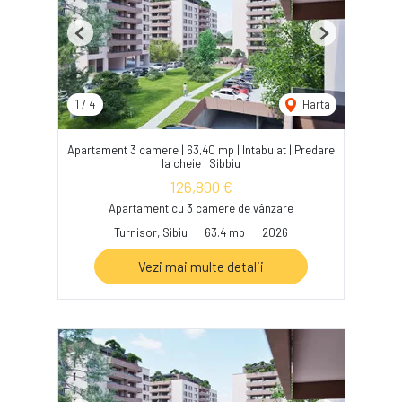
Previous
Next
1
/
4
Harta
Apartament 3 camere | 63,40 mp | Intabulat | Predare
la cheie | Sibbiu
126,800 €
Apartament cu 3 camere de vânzare
Turnisor, Sibiu
63.4 mp
2026
Vezi mai multe detalii