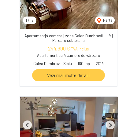
1
/
19
Harta
Apartament|4 camere | zona Calea Dumbravii | Lift |
Parcare subterana
244,990 €
TVA inclus
Apartament cu 4 camere de vânzare
Calea Dumbravii, Sibiu
180 mp
2014
Vezi mai multe detalii
Previous
Next