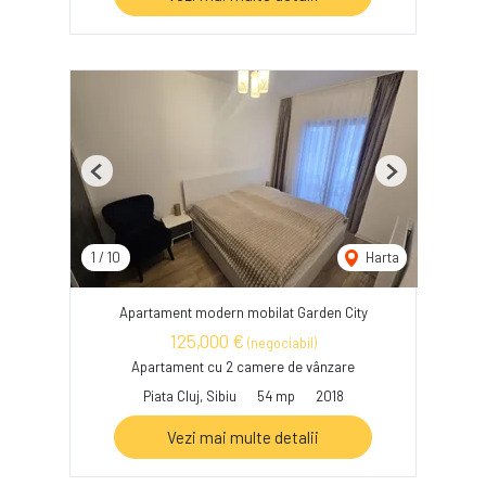
Previous
Next
1
/
10
Harta
Apartament modern mobilat Garden City
125,000 €
(negociabil)
Apartament cu 2 camere de vânzare
Piata Cluj, Sibiu
54 mp
2018
Vezi mai multe detalii